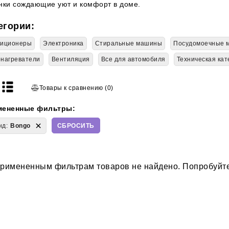
нки сождающие уют и комфорт в доме.
егории:
диционеры
Электроника
Стиральные машины
Посудомоечные 
нагреватели
Вентиляция
Все для автомобиля
Техническая кат
Товары к сравнению
(
0
)
мененные фильтры:
CБРОСИТЬ
нд:
Bongo
римененным фильтрам товаров не найдено. Попробуйте