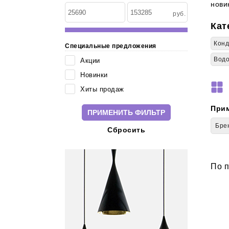
по:
нови
руб.
Кат
Кон
Специальные предложения
Водо
Акции
Новинки
Хиты продаж
При
Бре
Cбросить
По п