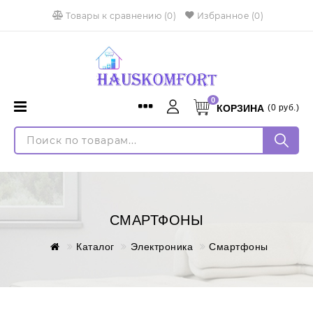
Товары к сравнению
(
0
)
Избранное
(0)
0
КОРЗИНА
(
0
руб.)
Menu
Каталог
Войти
Доставка и оплата
Регистрация
Установка
Язык
Монтаж кондиционеров
СМАРТФОНЫ
Русский
English
Контакты
Каталог
Электроника
Смартфоны
Оплата