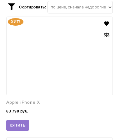
Сортировать:
Показать
фильтр
Apple
ХИТ!
iPhone
X
Apple iPhone X
63 790
руб.
КУПИТЬ
Samsung