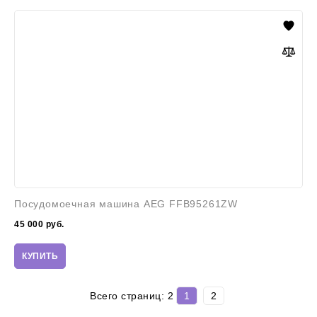
Посудомоечная
машина
AEG
FFB95261ZW
Посудомоечная машина AEG FFB95261ZW
45 000
руб.
КУПИТЬ
Всего страниц:
2
1
2