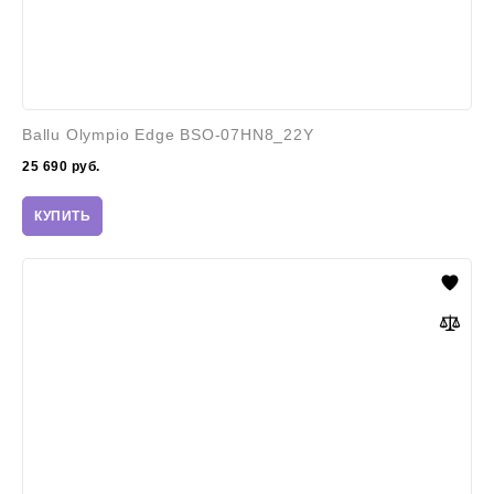
Ballu Olympio Edge BSO-07HN8_22Y
25 690
руб.
КУПИТЬ
Zanussi
ZACS-
07
HS/A21/N1