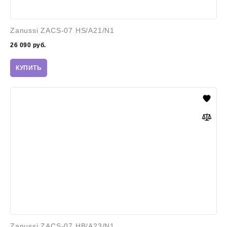
Zanussi ZACS-07 HS/A21/N1
26 090
руб.
КУПИТЬ
Zanussi
ZACS-
07
HB/A23/N1
Zanussi ZACS-07 HB/A23/N1