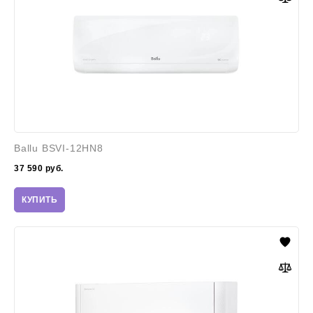
Ballu BSVI-12HN8
37 590
руб.
КУПИТЬ
Zanussi
ZACS/I-
09
HB/A23/N8