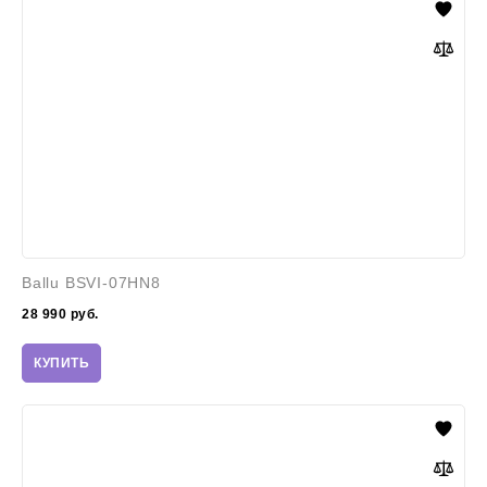
BSVI-
07HN8
Ballu BSVI-07HN8
28 990
руб.
КУПИТЬ
Zanussi
ZACS-
09
HS/A21/N1