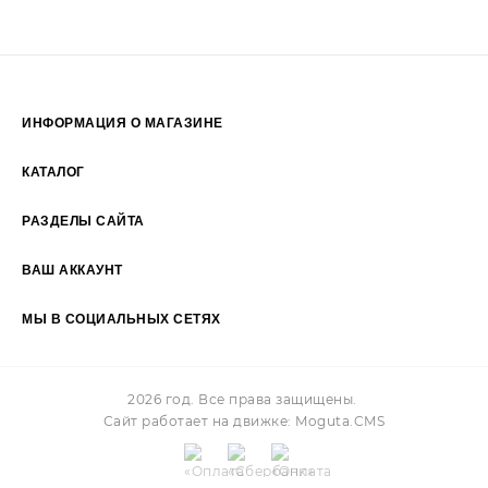
ИНФОРМАЦИЯ О МАГАЗИНЕ
Пн-Пт: 09:00 - 19:00
КАТАЛОГ
Сб-Вс: 10:00 - 17:00
РАЗДЕЛЫ САЙТА
ВАШ АККАУНТ
+7 (925) 2374455
МЫ В СОЦИАЛЬНЫХ СЕТЯХ
Facebook
Vk
Twitter
Pinterest
Instagram
2026 год. Все права защищены.
Сайт работает на движке:
Moguta.
CMS