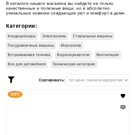
В каталоге нашего магазина вы найдете не только
качественные и полезные вещи, но и абсолютно
уникальные новинки сождающие уют и комфорт в доме.
Категории:
Кондиционеры
Электроника
Стиральные машины
Посудомоечные машины
Морозилки
Встраиваемая техника
Водонагреватели
Вентиляция
Все для автомобиля
Техническая категория
Сортировать:
Показать
фильтр
Ballu
ХИТ!
Olympio
Edge
BSO-
07HN8_22Y