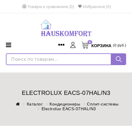
Товары к сравнению
(
0
)
Избранное
(0)
0
КОРЗИНА
(
0
руб.)
Menu
Каталог
Войти
Доставка и оплата
Регистрация
Установка
Язык
Монтаж кондиционеров
ELECTROLUX EACS-07HAL/N3
Русский
English
Контакты
Каталог
Кондиционеры
Сплит-системы
Electrolux EACS-07HAL/N3
Оплата