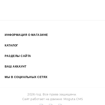
ИНФОРМАЦИЯ О МАГАЗИНЕ
Пн-Пт: 09:00 - 19:00
КАТАЛОГ
Сб-Вс: 10:00 - 17:00
РАЗДЕЛЫ САЙТА
ВАШ АККАУНТ
+7 (925) 2374455
МЫ В СОЦИАЛЬНЫХ СЕТЯХ
Facebook
Vk
Twitter
Pinterest
Instagram
2026 год. Все права защищены.
Сайт работает на движке:
Moguta.
CMS