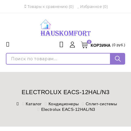
Товары к сравнению
(
0
)
Избранное
(0)
0
КОРЗИНА
(
0
руб.)
Menu
Каталог
Войти
Доставка и оплата
Регистрация
Установка
Язык
Монтаж кондиционеров
ELECTROLUX EACS-12HAL/N3
Русский
English
Контакты
Каталог
Кондиционеры
Сплит-системы
Electrolux EACS-12HAL/N3
Оплата