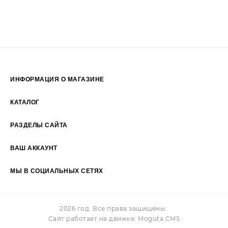
ИНФОРМАЦИЯ О МАГАЗИНЕ
Пн-Пт: 09:00 - 19:00
КАТАЛОГ
Сб-Вс: 10:00 - 17:00
РАЗДЕЛЫ САЙТА
ВАШ АККАУНТ
+7 (925) 2374455
МЫ В СОЦИАЛЬНЫХ СЕТЯХ
Facebook
Vk
Twitter
Pinterest
Instagram
2026 год. Все права защищены.
Сайт работает на движке:
Moguta.
CMS