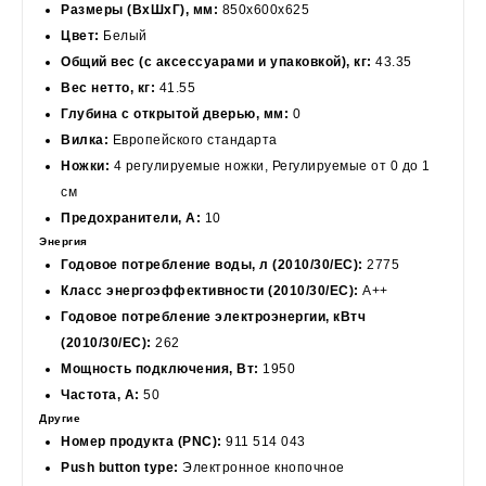
Размеры (ВхШхГ), мм:
850x600x625
Цвет:
Белый
Общий вес (с аксессуарами и упаковкой), кг:
43.35
Вес нетто, кг:
41.55
Глубина с открытой дверью, мм:
0
Вилка:
Европейского стандарта
Ножки:
4 регулируемые ножки, Регулируемые от 0 до 1
см
Предохранители, А:
10
Энергия
Годовое потребление воды, л (2010/30/EC):
2775
Класс энергоэффективности (2010/30/EC):
A++
Годовое потребление электроэнергии, кВтч
(2010/30/EC):
262
Мощность подключения, Вт:
1950
Частота, A:
50
Другие
Номер продукта (PNC):
911 514 043
Push button type:
Электронное кнопочное