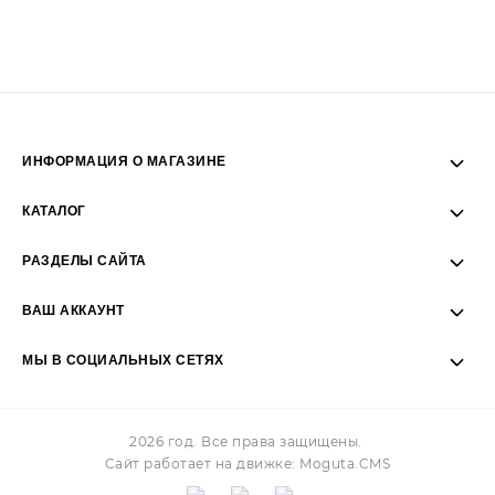
ИНФОРМАЦИЯ О МАГАЗИНЕ
Пн-Пт: 09:00 - 19:00
КАТАЛОГ
Сб-Вс: 10:00 - 17:00
РАЗДЕЛЫ САЙТА
ВАШ АККАУНТ
+7 (925) 2374455
МЫ В СОЦИАЛЬНЫХ СЕТЯХ
Facebook
Vk
Twitter
Pinterest
Instagram
2026 год. Все права защищены.
Сайт работает на движке:
Moguta.
CMS