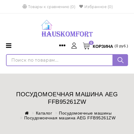
Товары к сравнению
(
0
)
Избранное
(0)
0
КОРЗИНА
(
0
руб.)
Menu
Каталог
Войти
Доставка и оплата
Регистрация
Установка
Язык
Монтаж кондиционеров
ПОСУДОМОЕЧНАЯ МАШИНА AEG
Русский
English
FFB95261ZW
Контакты
Каталог
Посудомоечные машины
Оплата
Посудомоечная машина AEG FFB95261ZW