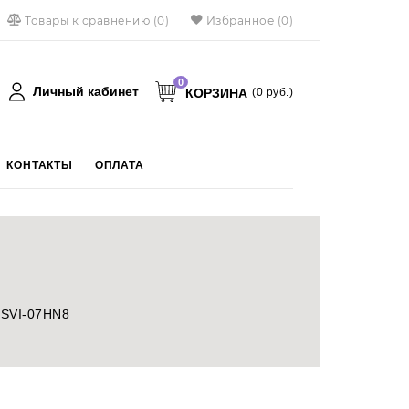
Товары к сравнению
(
0
)
Избранное
(0)
0
Личный кабинет
КОРЗИНА
(
0
руб.)
КОНТАКТЫ
ОПЛАТА
English
BSVI-07HN8