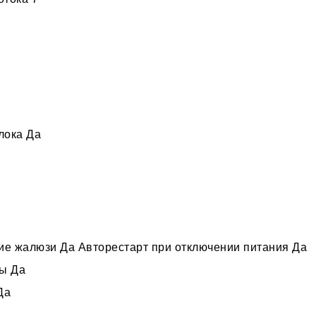
лока Да
ие жалюзи Да Авторестарт при отключении питания Да
ы Да
Да