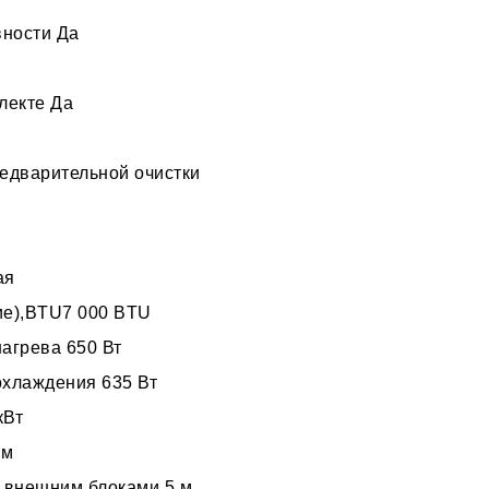
ности Да
лекте Да
редварительной очистки
ая
ие),BTU7 000 BTU
агрева 650 Вт
хлаждения 635 Вт
кВт
 м
и внешним блоками 5 м