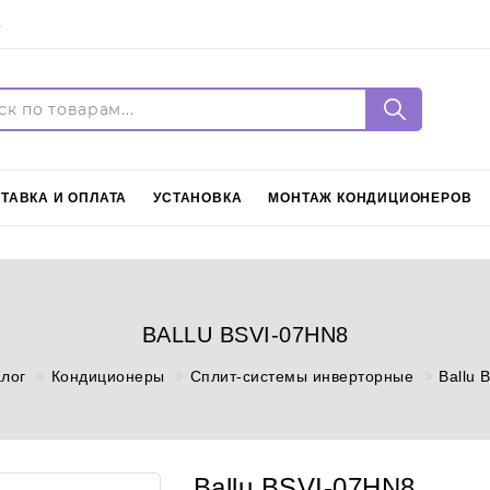
5
Войти
Регистрация
ТАВКА И ОПЛАТА
УСТАНОВКА
МОНТАЖ КОНДИЦИОНЕРОВ
Язык
Русский
BALLU BSVI-07HN8
алог
Кондиционеры
Сплит-системы инверторные
Ballu 
Ballu BSVI-07HN8